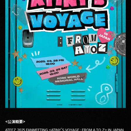
<
公演概要
>
ATEEZ 2025 FANMEETING <ATINY'S VOYAGE : FROM A TO Z> IN JAPAN