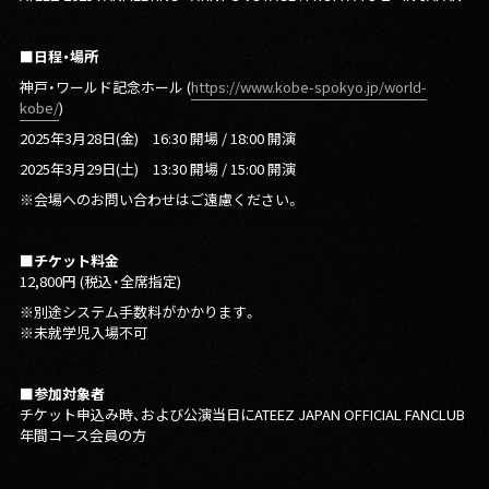
■⽇程・場所
神⼾・ワールド記念ホール (
https://www.kobe-spokyo.jp/world-
kobe/
)
2025年3⽉28⽇(⾦) 16:30 開場 / 18:00 開演
2025年3⽉29⽇(⼟) 13:30 開場 / 15:00 開演
※会場へのお問い合わせはご遠慮ください。
■チケット料金
12,800円 (税込・全席指定)
※別途システム手数料がかかります。
※未就学児入場不可
■参加対象者
チケット申込み時、および公演当日にATEEZ JAPAN OFFICIAL FANCLUB
年間コース会員の方