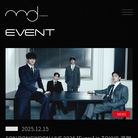
EVENT
NEWS
2025.12.15
SON DONGWOON LIVE 2026 [Ever+] in TOKYO 追加