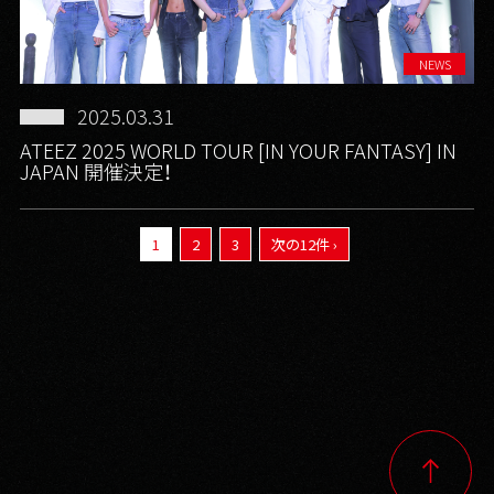
NEWS
2025.03.31
ATEEZ 2025 WORLD TOUR [IN YOUR FANTASY] IN
JAPAN 開催決定！
1
2
3
次の12件 ›