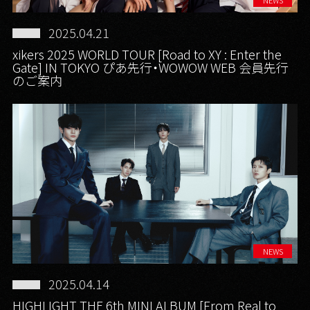
2025.04.21
xikers 2025 WORLD TOUR [Road to XY : Enter the
Gate] IN TOKYO ぴあ先行・WOWOW WEB 会員先行
のご案内
NEWS
2025.04.14
HIGHLIGHT THE 6th MINI ALBUM [From Real to