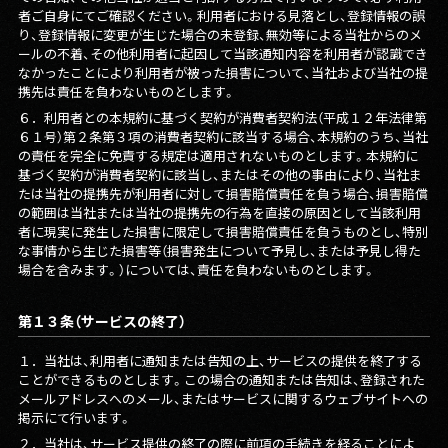
者ご自身にてご確認ください。利用者における見落とし、登録情報の誤
り、登録情報に変更が生じた場合の未登録、無効等による当社からのメ
ールの不着、その他利用者に起因して当該通知内容を利用者が認識でき
なかったことにより利用者が被った損害について、当社および当社の提
携先は責任を負わないものとします。
６．
利用者との本規約に基づく契約が消費者契約法（平成１２年法律第
６１号）第２条第３項の消費者契約に該当する場合、本規約のうち、当社
の責任を完全に免責する規定は適用されないものとします。本規約に
基づく契約が消費者契約に該当し、またはその他の事由により、当社ま
たは当社の提携先が利用者に対して損害賠償責任を負う場合、損害賠償
の範囲は当社または当社の提携先の行為を直接の原因として当該利用
者に現実に発生した損害に限定して損害賠償責任を負うものとし、特別
な事情から生じた損害等（損害発生について予見し、または予見し得た
場合を含みます。）については、責任を負わないものとします。
第１３条（サービスの終了）
１．
当社は、利用者に通知または告知の上、サービスの提供を終了する
ことができるものとします。この場合の通知または告知は、登録された
メールアドレスへのメール、またはサービスに関するウェブサイトへの
掲示にて行います。
２．
当社は、サービス提供の終了の際に前項の手続きを経ることによ