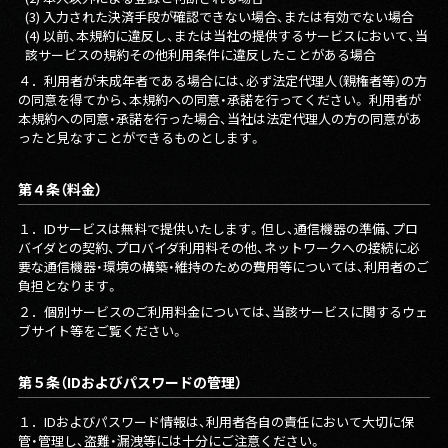
(3) 入力された決済手段が確認できない場合、または有効でない場合
(4) 以前、本規約に違反し、または当社の提供するサービスにおいて、当
該サービスの規約その他利用条件に違反したことがある場合
４．
利用者が未成年者である場合には、必ず法定代理人（親権者等）の方
の同意を得てから、本規約への同意・承諾を行ってください。 利用者が
本規約への同意・承諾を行った場合、当社は法定代理人の方の同意があ
ったと見なすことができるものとします。
第４条（料金）
１．
IDサービスは無料で提供いたします。但し、通信機器の準備、プロ
バイダとの契約、プロバイダ利用料その他、ネットワークへの接続に必
要な通信機器・環境の構築・維持のための費用等については、利用者のご
負担となります。
２．
個別サービスのご利用料金については、当該サービスに関するウェ
ブサイト等をご覧ください。
第５条（IDおよびパスワードの管理）
１．
IDおよびパスワード情報は、利用者各自の責任において大切に保
管・管理し、盗難・漏洩等には十分にご注意ください。