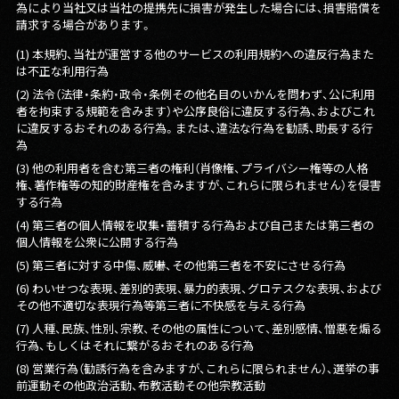
為により当社又は当社の提携先に損害が発生した場合には、損害賠償を
請求する場合があります。
(1) 本規約、当社が運営する他のサービスの利用規約への違反行為また
は不正な利用行為
(2) 法令（法律・条約・政令・条例その他名目のいかんを問わず、公に利用
者を拘束する規範を含みます）や公序良俗に違反する行為、およびこれ
に違反するおそれのある行為。または、違法な行為を勧誘、助長する行
為
(3) 他の利用者を含む第三者の権利（肖像権、プライバシー権等の人格
権、著作権等の知的財産権を含みますが、これらに限られません）を侵害
する行為
(4) 第三者の個人情報を収集・蓄積する行為および自己または第三者の
個人情報を公衆に公開する行為
(5) 第三者に対する中傷、威嚇、その他第三者を不安にさせる行為
(6) わいせつな表現、差別的表現、暴力的表現、グロテスクな表現、および
その他不適切な表現行為等第三者に不快感を与える行為
(7) 人種、民族、性別、宗教、その他の属性について、差別感情、憎悪を煽る
行為、もしくはそれに繋がるおそれのある行為
(8) 営業行為（勧誘行為を含みますが、これらに限られません）、選挙の事
前運動その他政治活動、布教活動その他宗教活動