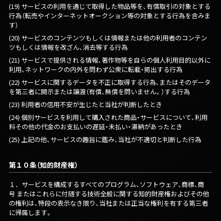
(19) サービスの利用を通じて取得した物品等を、有償取引の対象とする
行為（転売やインターネットオークション等の対象とする行為を含みま
す）
(20) サービスのコンテンツもしくは情報または他の利用者のコンテン
ツもしくは情報を改ざん、消去等する行為
(21) サービスで提供される情報、著作物等を自らの個人利用目的以外に
利用、ネットワークの内外を問わず公衆に転載・掲出する行為
(22) サービスに関するデータを不正に取得する行為、またはそのデータ
を第三者に開示または譲渡（有償、無償を問いません。）する行為
(23) 利用者の信用不安が生じたと当社が判断したとき
(24) 個別サービスを利用して購入された商品・サービスについて、利用
料その他の代金のお支払いの遅延・未払い・滞納があったとき
(25) 上記の他、サービスの趣旨に鑑み、当社が不適切と判断した行為
第１０条（知的財産権）
１．
サービスを構成するすべてのプログラム、ソフトウェア、商標、商
号 またはこれらに付随する技術全般に関する知的財産権およびその他
の権利は、特段の表示なき限り、当社または正当な権利を有する第三者
に帰属します。