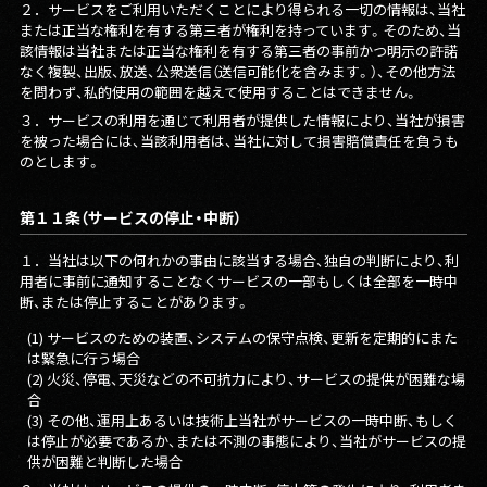
２．
サービスをご利用いただくことにより得られる一切の情報は、当社
または正当な権利を有する第三者が権利を持っています。そのため、当
該情報は当社または正当な権利を有する第三者の事前かつ明示の許諾
なく複製、出版、放送、公衆送信（送信可能化を含みます。）、その他方法
を問わず、私的使用の範囲を越えて使用することはできません。
３．
サービスの利用を通じて利用者が提供した情報により、当社が損害
を被った場合には、当該利用者は、当社に対して損害賠償責任を負うも
のとします。
第１１条（サービスの停止・中断）
１．
当社は以下の何れかの事由に該当する場合、独自の判断により、利
用者に事前に通知することなくサービスの一部もしくは全部を一時中
断、または停止することがあります。
(1) サービスのための装置、システムの保守点検、更新を定期的にまた
は緊急に行う場合
(2) 火災、停電、天災などの不可抗力により、サービスの提供が困難な場
合
(3) その他、運用上あるいは技術上当社がサービスの一時中断、もしく
は停止が必要であるか、または不測の事態により、当社がサービスの提
供が困難と判断した場合