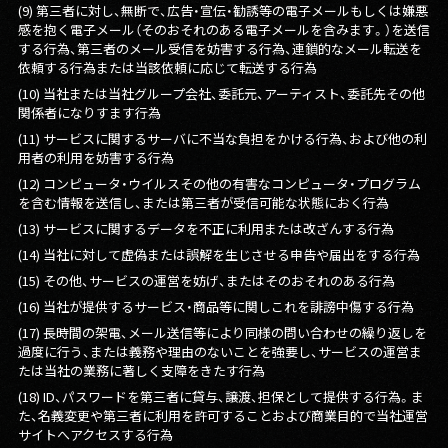
(9) 第三者に対し、無断で、広告・宣伝・勧誘等の電子メールもしくは嫌悪
感を抱く電子メール（そのおそれのある電子メールを含みます。）を送信
する行為、第三者のメール受信を妨害する行為、連鎖的なメール転送を
依頼する行為または当該依頼に応じて転送する行為
(10) 当社または当社グループ会社、委託元、アーティスト、委託先その他
関係者になりすます行為
(11) サービスに関するサーバに不当な負担をかける行為、および他の利
用者の利用を妨害する行為
(12) コンピュータ・ウイルスその他の有害なコンピュータ・プログラム
を含む情報を送信し、または第三者が受信可能な状態におく行為
(13) サービスに関するデータを不正に利用または改ざんする行為
(14) 当社に対して虚偽または誤解を生じさせる申告や届出をする行為
(15) その他、サービスの運営を妨げ、またはそのおそれのある行為
(16) 当社が提供するサービス・商品等に関しこれを誹謗中傷する行為
(17) 長時間の架電、メール送信等により同様の問い合わせの繰り返しを
過度に行う、または義務や理由のないことを強要し、サービスの運営ま
たは当社の業務に著しく支障をきたす行為
(18) ID、パスワードを第三者に貸与、譲渡、担保として提供する行為。ま
た、名義変更や第三者に利用を許可することおよび商業目的で当社運営
サイトへアクセスする行為