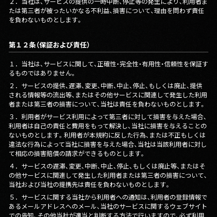
２．
当社は、サービスの提供の一時中断、停止等の発生により、利用者ま
たは第三者が被ったいかなる不利益、損害について、理由を問わず責任
を負わないものとします。
第１２条（保証および責任）
１．
当社は、サービスに関して、正確性・完全性・有用性・信頼性を保証す
るものではありません。
２．
サービスの提供、遅滞、変更、中断、中止、停止、もしくは廃止、提供
される情報等の流出等、またはその他サービスに関連して発生した利用
者または第三者の損害について、当社は責任を負わないものとします。
３．
利用者がサービス利用によって第三者に対して損害を与えた場合、
利用者は自己の責任と費用をもって解決し、当社に損害を与えることの
ないものとします。利用者が本規約に反した行為、または不正もしくは
違法な行為によって当社に損害を与えた場合、当社は当該利用者に対し
て相応の損害賠償の請求ができるものとします。
４．
サービスの遅滞、変更、中断、中止、停止、もしくは廃止等、またはそ
の他サービスに関連して発生した利用者または第三者の損害について、
当社および当社の提携先は責任を負わないものとします。
５．
サービスに関する当社から利用者への通知は、利用者の登録情報で
あるメールアドレスへのメール、当社のサービスに関するウェブサイト
での告知、その他当社が適当と判断する方法で行いますので、必ず利用