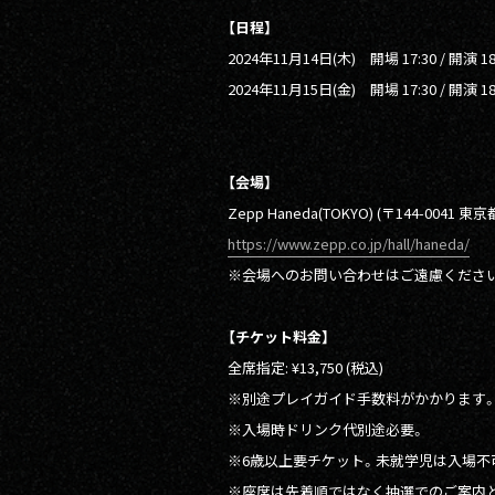
【日程】
2024年11月14日(木) 開場 17:30 / 開演 18
2024年11月15日(金) 開場 17:30 / 開演 18
【会場】
Zepp Haneda(TOKYO) (〒144-0041 東
https://www.zepp.co.jp/hall/haneda/
※会場へのお問い合わせはご遠慮くださ
【チケット料金】
全席指定: ¥13,750 (税込)
※別途プレイガイド手数料がかかります
※入場時ドリンク代別途必要。
※6歳以上要チケット。未就学児は入場不
※座席は先着順ではなく抽選でのご案内