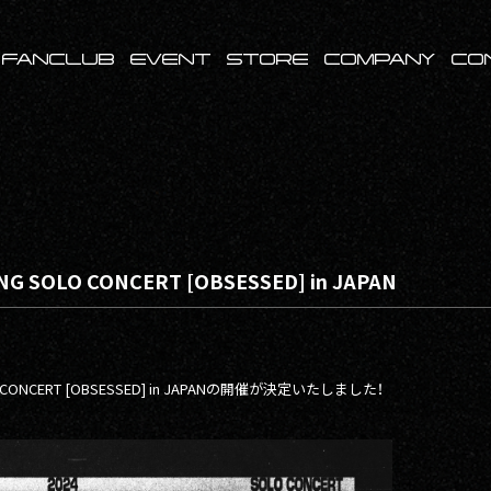
FANCLUB
EVENT
STORE
COMPANY
CO
 SOLO CONCERT [OBSESSED] in JAPAN
LO CONCERT [OBSESSED] in JAPANの開催が決定いたしました！