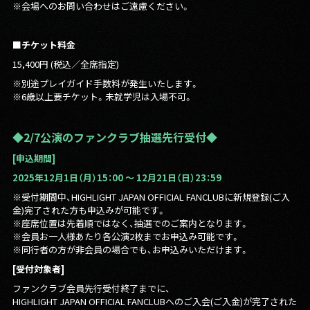
※会場へのお問い合わせはご遠慮ください。
■チケット料金
15,400円 (税込／全席指定)
※別途プレイガイド手数料が発生いたします。
※6歳以上要チケット。未就学児は入場不可。
◆2/7公演のファンクラブ抽選先行受付◆
[
申込期間]
2025年12月1日（月）15：00 〜 12月21日（日）23：59
※受付期間中、HIGHLIGHT JAPAN OFFICIAL FANCLUBに新規登録(ご入
金)完了された方も申込みが可能です。
※座席位置は先着順ではなく、抽選でのご案内となります。
※会員お一人様あたり各公演2枚までお申込み可能です。
※同行者の方が非会員の場合でも、お申込みいただけます。
[受付対象者]
ファンクラブ会員先行受付終了までに、
HIGHLIGHT JAPAN OFFICIAL FANCLUBへのご入会(ご入金)が完了された