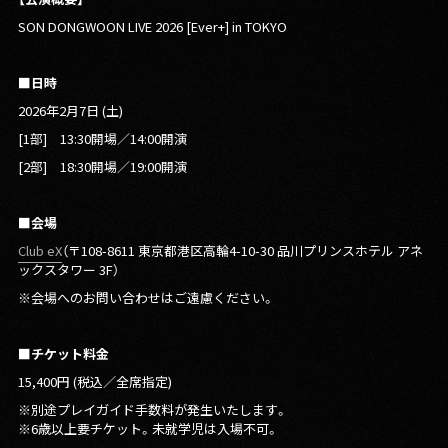
SON DONGWOON LIVE 2026 [Ever+] in TOKYO
■
日時
2026年2月7日 (土)
[1部] 13:30開場／14:00開演
[2部] 18:30開場／19:00開演
■会場
Club eX
（〒108-8611 東京都港区高輪4-10-30 品川プリンスホテル アネ
ックスタワー 3F）
※会場へのお問い合わせはご遠慮ください。
■チケット料金
15,400円 (税込／全席指定)
※別途プレイガイド手数料が発生いたします。
※6歳以上要チケット。未就学児は入場不可。