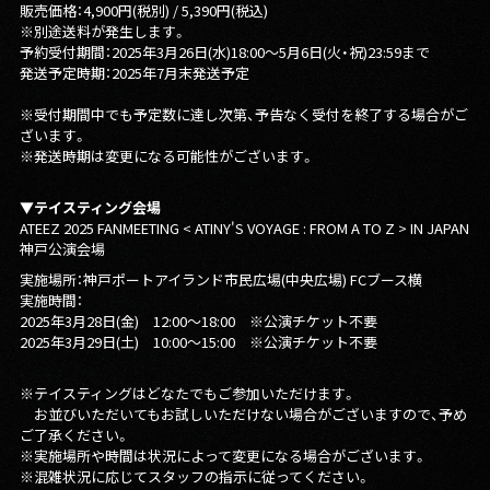
販売価格：4,900円(税別) / 5,390円(税込)
※別途送料が発生します。
予約受付期間：2025年3月26日(水)18:00～5月6日(火・祝)23:59まで
発送予定時期：2025年7月末発送予定
※受付期間中でも予定数に達し次第、予告なく受付を終了する場合がご
ざいます。
※発送時期は変更になる可能性がございます。
▼テイスティング会場
ATEEZ 2025 FANMEETING < ATINY'S VOYAGE : FROM A TO Z > IN JAPAN
神戸公演会場
実施場所：神戸ポートアイランド市民広場(中央広場) FCブース横
実施時間：
2025年3⽉28⽇(⾦) 12:00〜18:00 ※公演チケット不要
2025年3⽉29⽇(⼟) 10:00〜15:00 ※公演チケット不要
※テイスティングはどなたでもご参加いただけます。
お並びいただいてもお試しいただけない場合がございますので、予め
ご了承ください。
※実施場所や時間は状況によって変更になる場合がございます。
※混雑状況に応じてスタッフの指示に従ってください。