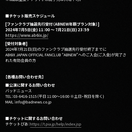
■チケット販売スケジュール
[ファンクラブ抽選先行受付（ABNEW年額プラン対象）]
2024年7月5日(金) 11：00 〜 7月21日(日) 23：59
https://www.ab6ix.jp/
[
受付対象者]
2024年7月21日(日)のファンクラブ抽選先行受付終了までに
AB6IX JAPAN OFFICIAL FANCLUB “ABNEW”へのご入会(ご入金)が完了さ
れた有効会員の方
【各種お問い合わせ先】
■公演に関するお問い合わせ
バッドニュース
TEL：03-6416-1515（平日 11:00〜16:00 ※土日・祝日を除く)
MAIL：info@badnews.co.jp
■チケットに関するお問い合わせ
チケットぴあ：
https://t.pia.jp/help/index.jsp