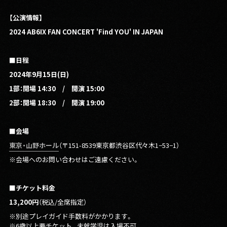
【公演情報】
2024 AB6IX FAN CONCERT 'Find YOU' IN JAPAN
■
日程
2024年9月15日(日)
1部：開場 14:30 / 開演 15:00
2部：開場 18:30 / 開演 19:00
■
会場
東京・山野ホール
（〒151-8539東京都渋谷区代々木1−53−1）
※会場へのお問い合わせはご遠慮ください。
■
チケット料金
13,200円
（税込/全席指定）
※別途プレイガイド手数料がかかります。
※6歳以上要チケット。未就学児は入場不可。